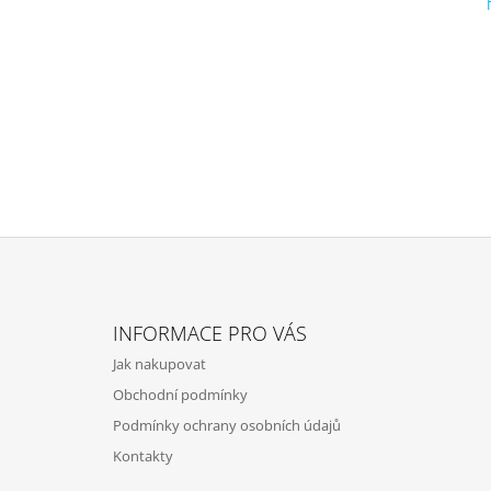
Z
Á
INFORMACE PRO VÁS
P
Jak nakupovat
A
Obchodní podmínky
T
Podmínky ochrany osobních údajů
Í
Kontakty