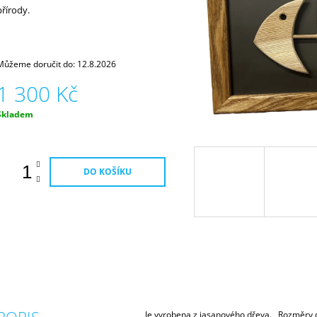
přírody.
Můžeme doručit do:
12.8.2026
1 300 Kč
Měrná
Skladem
ena:
DO KOŠÍKU
Je vyrobena z jasanového dřeva. Rozměry d