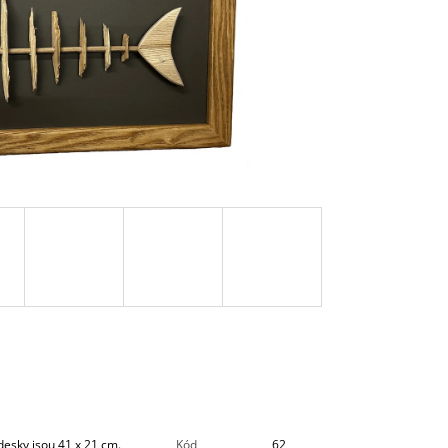
esky jsou 41 x 21 cm.
Kód
62