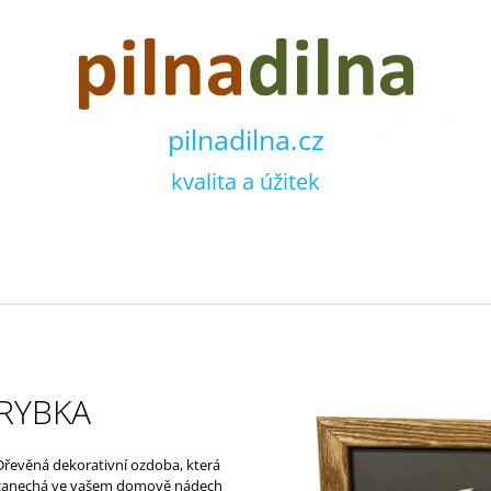
CO POTŘEBUJETE NAJÍT?
pilnadilna.cz
kvalita a úžitek
HLEDAT
RYBKA
Dřevěná dekorativní ozdoba, která
zanechá ve vašem domově nádech